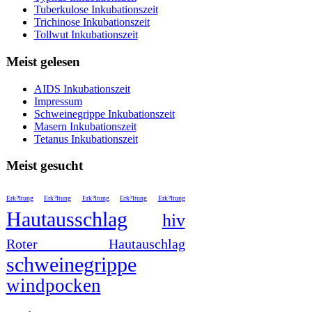
Tuberkulose Inkubationszeit
Trichinose Inkubationszeit
Tollwut Inkubationszeit
Meist gelesen
AIDS Inkubationszeit
Impressum
Schweinegrippe Inkubationszeit
Masern Inkubationszeit
Tetanus Inkubationszeit
Meist gesucht
Erk?ltung
Erk?ltung
Erk?ltung
Erk?ltung
Erk?ltung
Hautausschlag
hiv
Roter Hautauschlag
schweinegrippe
windpocken