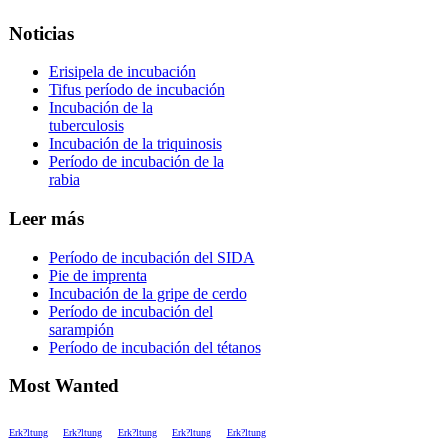
Noticias
Erisipela de incubación
Tifus período de incubación
Incubación de la
tuberculosis
Incubación de la triquinosis
Período de incubación de la
rabia
Leer más
Período de incubación del SIDA
Pie de imprenta
Incubación de la gripe de cerdo
Período de incubación del
sarampión
Período de incubación del tétanos
Most Wanted
Erk?ltung
Erk?ltung
Erk?ltung
Erk?ltung
Erk?ltung