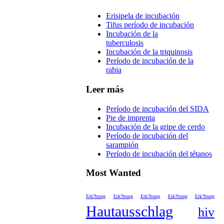
Erisipela de incubación
Tifus período de incubación
Incubación de la
tuberculosis
Incubación de la triquinosis
Período de incubación de la
rabia
Leer más
Período de incubación del SIDA
Pie de imprenta
Incubación de la gripe de cerdo
Período de incubación del
sarampión
Período de incubación del tétanos
Most Wanted
Erk?ltung
Erk?ltung
Erk?ltung
Erk?ltung
Erk?ltung
Hautausschlag
hiv