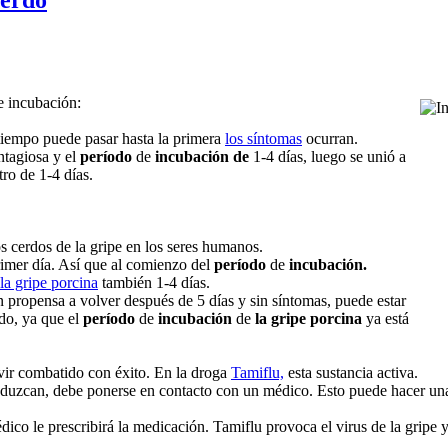
e incubación:
tiempo puede pasar hasta la primera
los síntomas
ocurran.
tagiosa y el
período
de
incubación de
1-4 días, luego se unió a
ro de 1-4 días.
s cerdos de la gripe en los seres humanos.
imer día. Así que al comienzo del
período
de
incubación.
la gripe porcina
también 1-4 días.
n propensa a volver después de 5 días y sin síntomas, puede estar
ado, ya que el
período
de
incubación
de
la gripe porcina
ya está
vir combatido con éxito. En la droga
Tamiflu,
esta sustancia activa.
oduzcan, debe ponerse en contacto con un médico. Esto puede hacer una 
dico le prescribirá la medicación. Tamiflu provoca el virus de la gripe ya