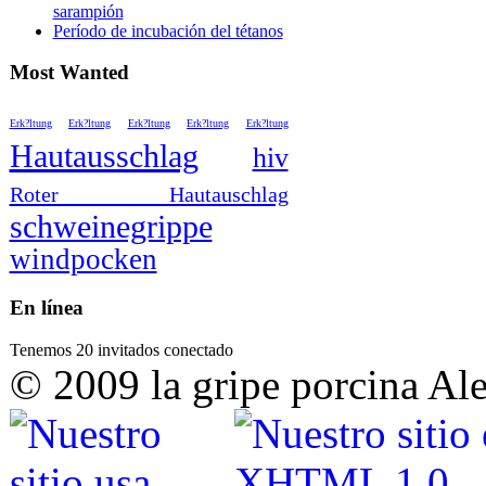
sarampión
Período de incubación del tétanos
Most Wanted
Erk?ltung
Erk?ltung
Erk?ltung
Erk?ltung
Erk?ltung
Hautausschlag
hiv
Roter Hautauschlag
schweinegrippe
windpocken
En línea
Tenemos 20 invitados conectado
© 2009 la gripe porcina Al