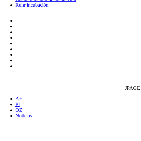
Ruhr incubación
JPAGE
AH
PI
QZ
Noticias